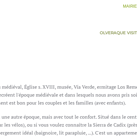
MAIRIE
OLVERA
QUE VISI
 médiéval, Église s.
XVIII, musée, Vía Verde, ermitage Los Rem
créent l'époque médiévale et dans lesquels nous avons pris soin
t est bon pour les couples et les familles (avec enfants).
à une autre époque, mais avec tout le confort.
Situé dans le cent
r les vélos), ou si vous voulez connaître la Sierra de Cadix (prè
rgement idéal (baignoire, lit parapluie, ...).
C'est un apparteme