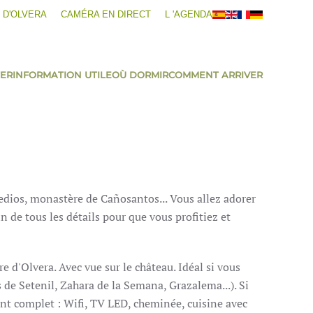
 D'OLVERA
CAMÉRA EN DIRECT
L 'AGENDA
TER
INFORMATION UTILE
OÙ DORMIR
COMMENT ARRIVER
edios, monastère de Cañosantos...
Vous allez adorer
 de tous les détails pour que vous profitiez et
re d'Olvera.
Avec vue sur le château.
Idéal si vous
s de Setenil, Zahara de la Semana, Grazalema...).
Si
nt complet : Wifi, TV LED, cheminée, cuisine avec